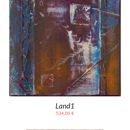
Land1
534,00
€