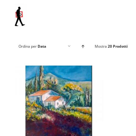
Salta
al
contenuto
Ordina per
Data
Mostra
20 Prodotti