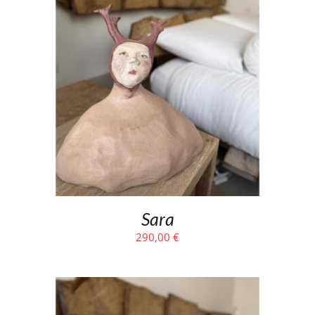
Sara
290,00
€