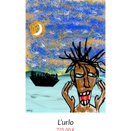
L’urlo
725,00
€