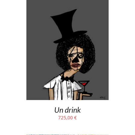
Un drink
725,00
€