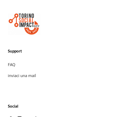
Support
FAQ
inviaci una mail
Social