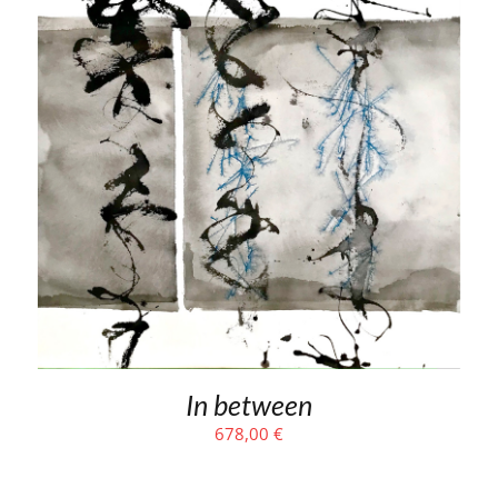
In between
678,00
€