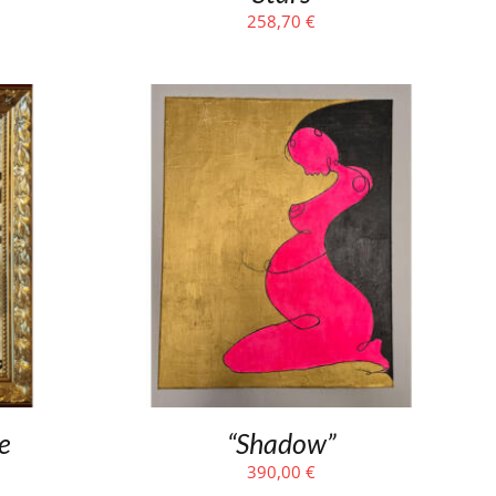
258,70
€
e
“Shadow”
390,00
€