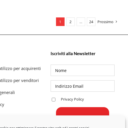
1
2
…
24
Prossimo
Iscriviti alla Newsletter
tilizzo per acquirenti
tilizzo per venditori
generali
Privacy Policy
icy
okie per ottimizzare il nostro sito web ed i nostri servizi.