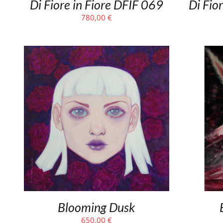
Di Fiore in Fiore DFIF 069
Di Fio
780,00
€
Blooming Dusk
650,00
€