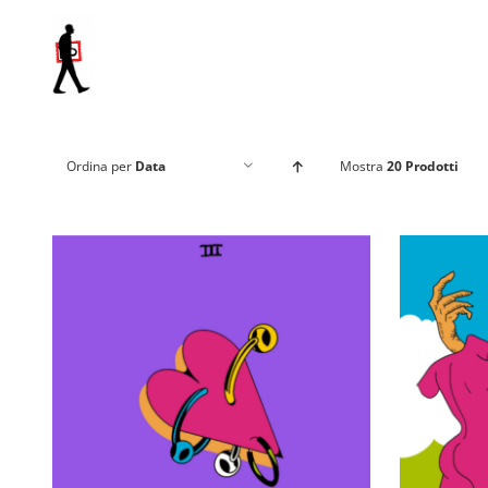
Salta
al
contenuto
Ordina per
Data
Mostra
20 Prodotti