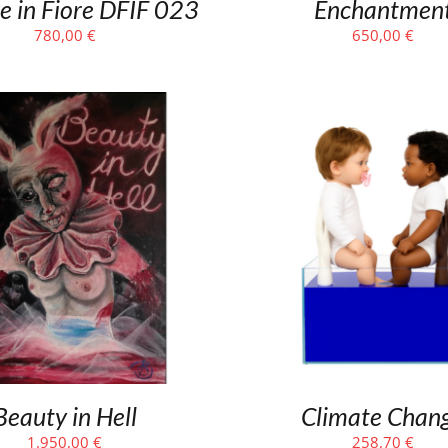
re in Fiore DFIF 023
Enchantmen
780,00
€
650,00
€
Beauty in Hell
Climate Chan
1.950,00
€
258,70
€