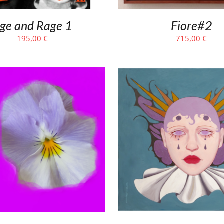
ge and Rage 1
Fiore#2
195,00
€
715,00
€