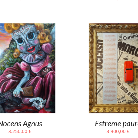
Nocens Agnus
Estreme paur
3.250,00
€
3.900,00
€