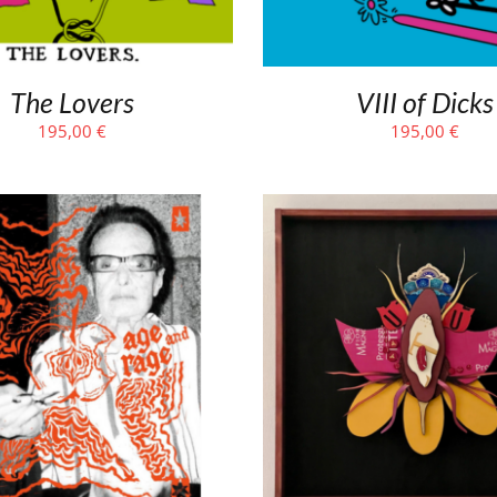
The Lovers
VIII of Dicks
195,00
€
195,00
€