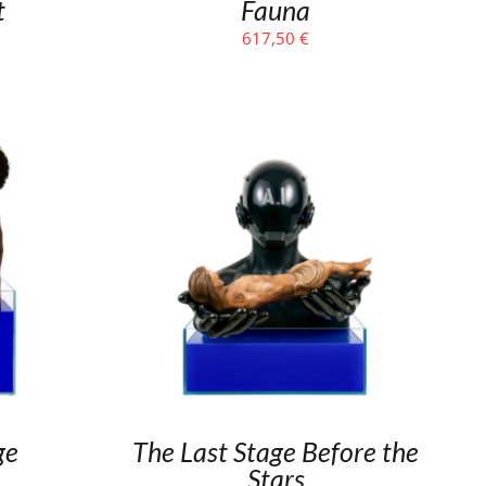
t
Fauna
617,50
€
ge
The Last Stage Before the
Stars