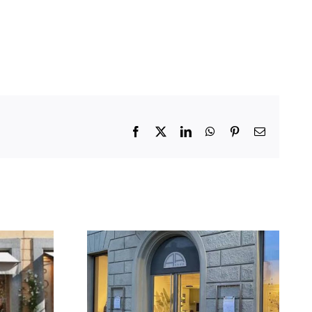
Facebook
X
LinkedIn
WhatsApp
Pinterest
Email