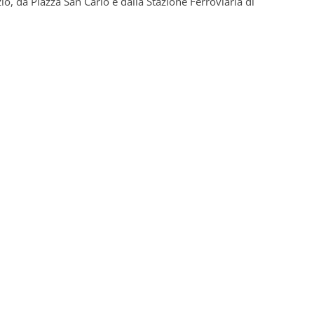
io, da Piazza San Carlo e dalla Stazione Ferroviaria di