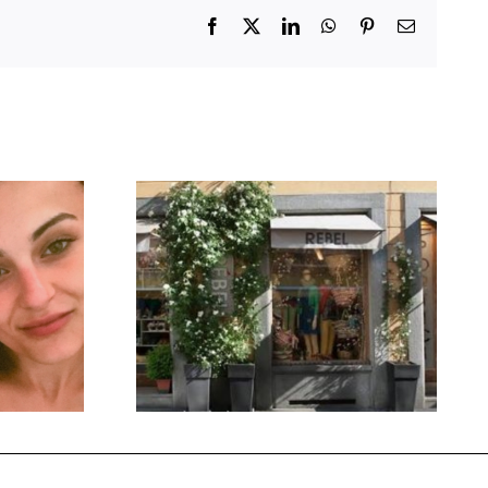
Facebook
X
LinkedIn
WhatsApp
Pinterest
Email