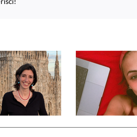
risci!