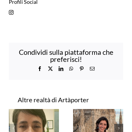
Profili Social
Condividi sulla piattaforma che
preferisci!
Facebook
X
LinkedIn
WhatsApp
Pinterest
Email
Progetti correlati