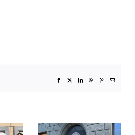
Facebook
X
LinkedIn
WhatsApp
Pinterest
Email