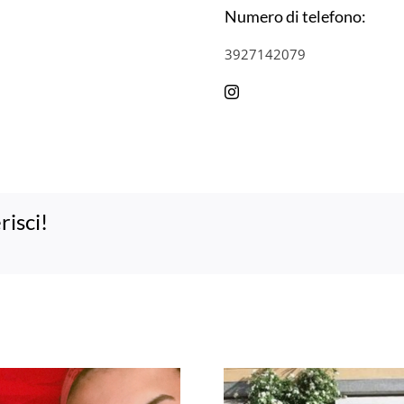
Numero di telefono:
3927142079
risci!