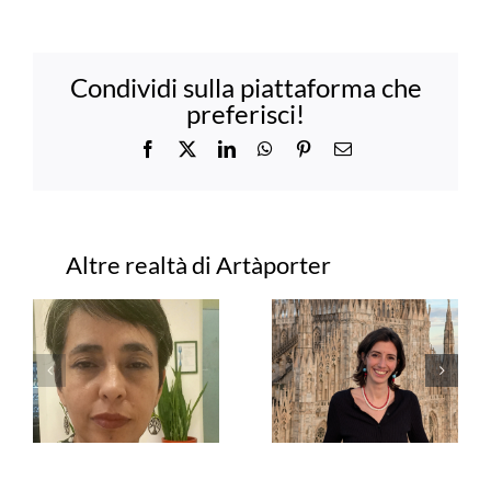
Condividi sulla piattaforma che
preferisci!
Facebook
X
LinkedIn
WhatsApp
Pinterest
Email
Progetti correlati