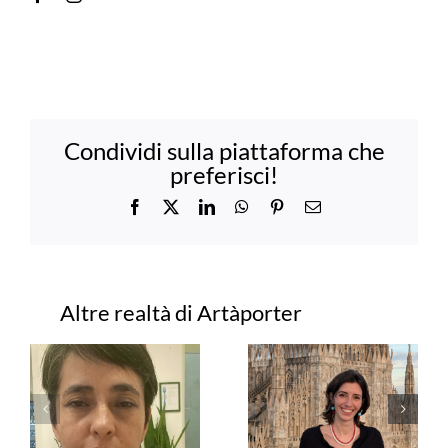
Condividi sulla piattaforma che
preferisci!
Facebook
X
LinkedIn
WhatsApp
Pinterest
Email
Progetti correlati