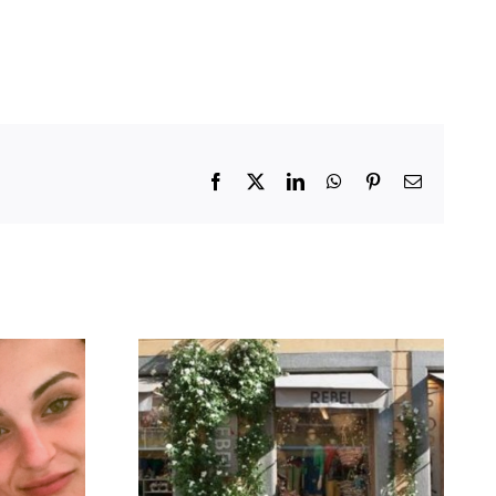
Facebook
X
LinkedIn
WhatsApp
Pinterest
Email