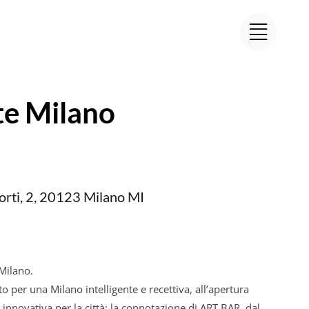
tte Milano
Torti, 2, 20123 Milano MI
 Milano.
o per una Milano intelligente e recettiva, all’apertura
nnovativa per la città: la connotazione di ART BAR, dal