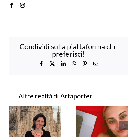
Condividi sulla piattaforma che
preferisci!
Facebook
X
LinkedIn
WhatsApp
Pinterest
Email
Progetti correlati