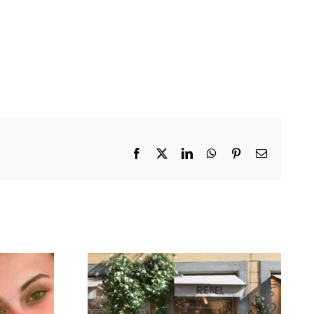
Facebook
X
LinkedIn
WhatsApp
Pinterest
Email