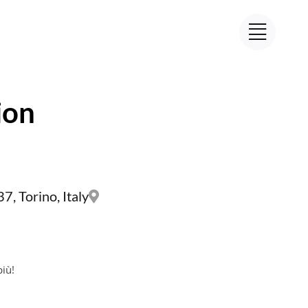
ion
7, Torino, Italy
più!