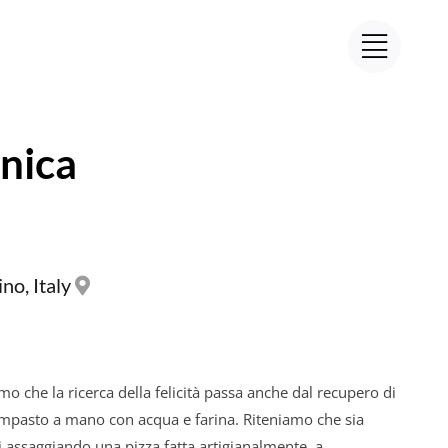
onica
no, Italy
o che la ricerca della felicità passa anche dal recupero di
impasto a mano con acqua e farina. Riteniamo che sia
 assaggiando una pizza fatta artigianalmente, a