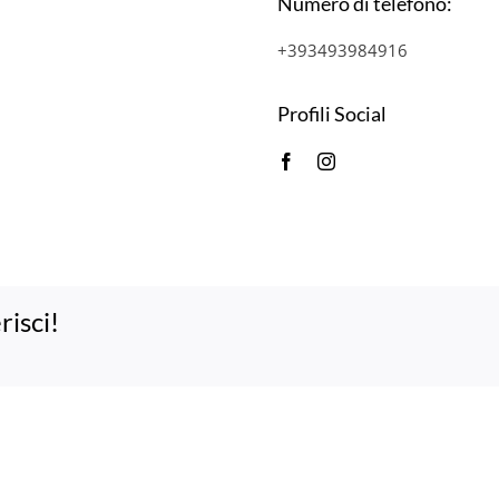
Numero di telefono:
+393493984916
Profili Social
risci!