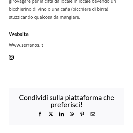
girovagare per la città da locale in locale bevendo un
bicchierino di vino o una caña (bicchiere di birra)
stuzzicando qualcosa da mangiare.
Website
Www.serranos.it
Condividi sulla piattaforma che
preferisci!
Facebook
X
LinkedIn
WhatsApp
Pinterest
Email