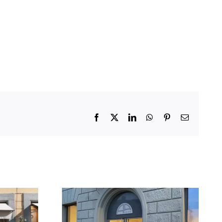
Facebook
X
LinkedIn
WhatsApp
Pinterest
Email