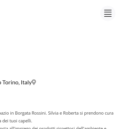
Torino, Italy
pazio in Borgata Rossini. Silvia e Roberta si prendono cura
dei tuoi capelli.
osta all’impiego dei prodotti rispettosi dell’ambiente e