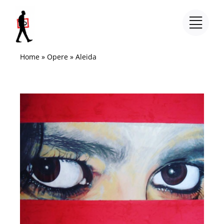
Salta
al
contenuto
Home
»
Opere
»
Aleida