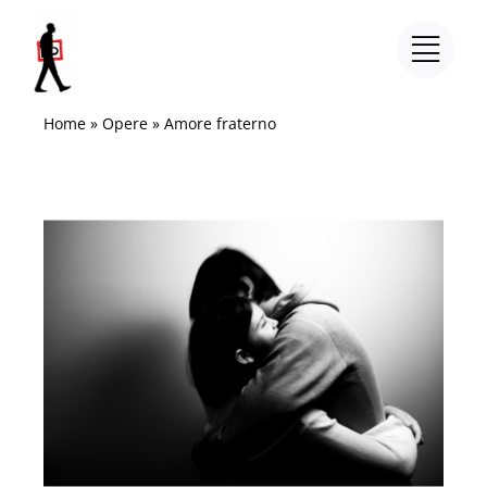
Salta
al
contenuto
Home
»
Opere
»
Amore fraterno