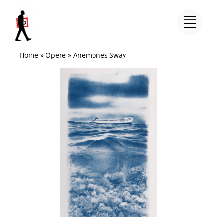
Salta
al
contenuto
Home
»
Opere
»
Anemones Sway