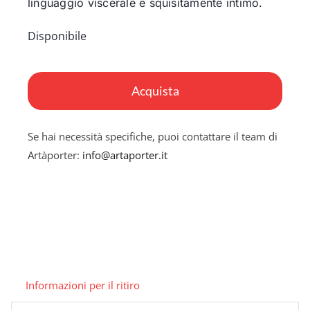
linguaggio viscerale e squisitamente intimo.
Disponibile
Architetture
dell'inconscio
Acquista
1
quantità
Se hai necessità specifiche, puoi contattare il team di
Artàporter:
info@artaporter.it
Informazioni per il ritiro