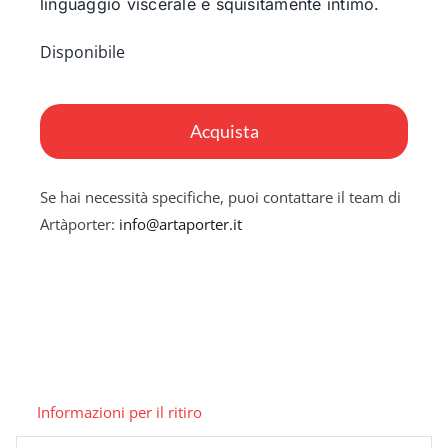
linguaggio viscerale e squisitamente intimo.
Disponibile
Architetture
dell'inconscio
Acquista
2
quantità
Se hai necessità specifiche, puoi contattare il team di
Artàporter:
info@artaporter.it
Informazioni per il ritiro