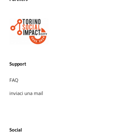
Support
FAQ
inviaci una mail
Social