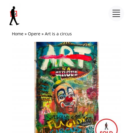
Salta
al
contenuto
Home
»
Opere
»
Art is a circus