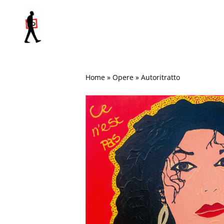
Salta
al
contenuto
Home
»
Opere
»
Autoritratto