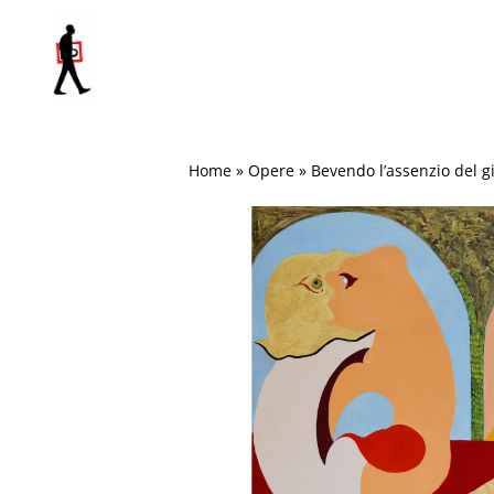
Salta
al
contenuto
Home
»
Opere
»
Bevendo l’assenzio del g