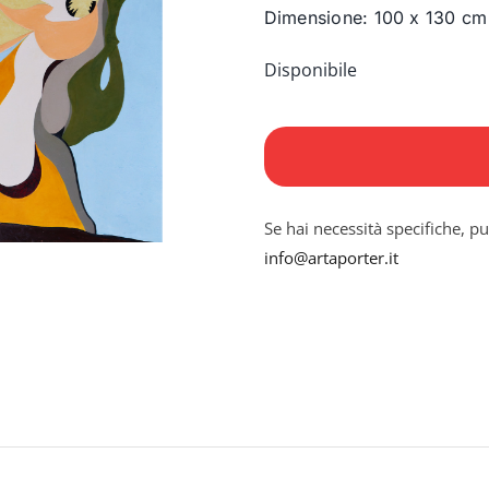
Dimensione: 100 x 130 cm
Disponibile
Bevendo
l’assenzio
del
giorno
Se hai necessità specifiche, pu
che
info@artaporter.it
nasce
quantità