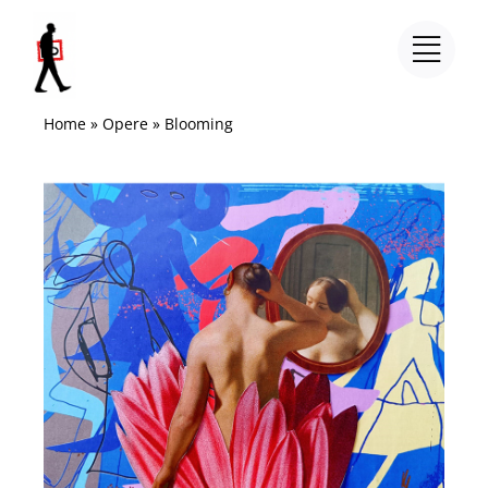
Salta
al
contenuto
Home
»
Opere
»
Blooming