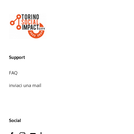
Support
FAQ
inviaci una mail
Social