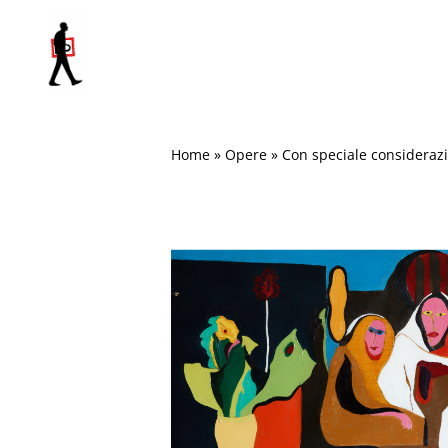
Salta
al
contenuto
Home
»
Opere
»
Con speciale consideraz