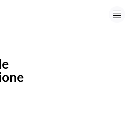
le
ione