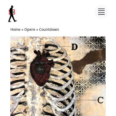
Salta
al
contenuto
Home
»
Opere
»
Countdown