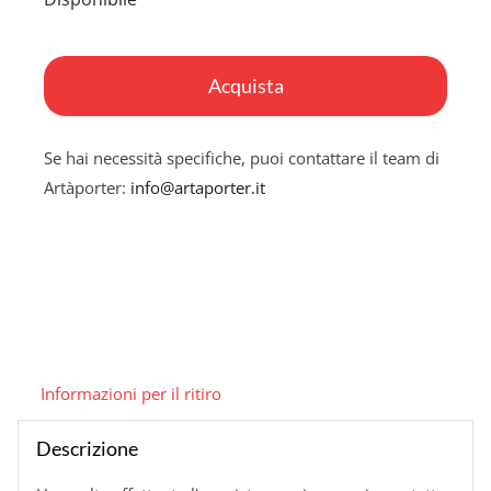
Credetemi,
questo
Acquista
è
un
Se hai necessità specifiche, puoi contattare il team di
quadro
Artàporter:
info@artaporter.it
malsano
quantità
Informazioni per il ritiro
Descrizione