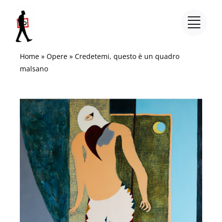
Salta
al
contenuto
Home
»
Opere
»
Credetemi, questo è un quadro
malsano