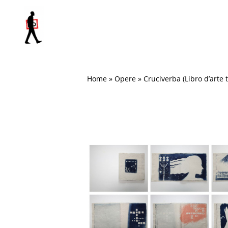
Salta
al
contenuto
Home
»
Opere
»
Cruciverba (Libro d’arte t