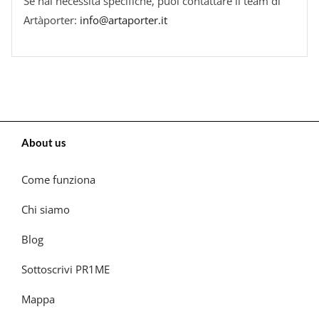
Se hai necessità specifiche, puoi contattare il team di
Artàporter:
info@artaporter.it
About us
Come funziona
Chi siamo
Blog
Sottoscrivi PR1ME
Mappa