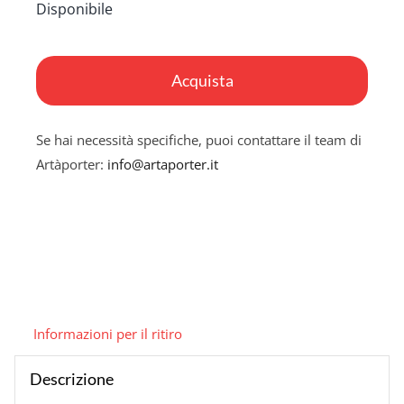
Disponibile
Donna
fiore
Acquista
in
rosa
Se hai necessità specifiche, puoi contattare il team di
quantità
Artàporter:
info@artaporter.it
Informazioni per il ritiro
Descrizione