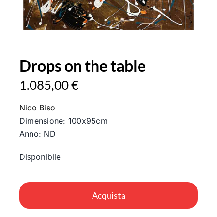
Drops on the table
1.085,00
€
Nico Biso
Dimensione: 100x95cm
Anno: ND
Disponibile
Drops
on
Acquista
the