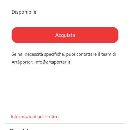
Disponibile
Eroicamente
MARVEL
Acquista
vs
DC
Se hai necessità specifiche, puoi contattare il team di
quantità
Artàporter:
info@artaporter.it
Informazioni per il ritiro