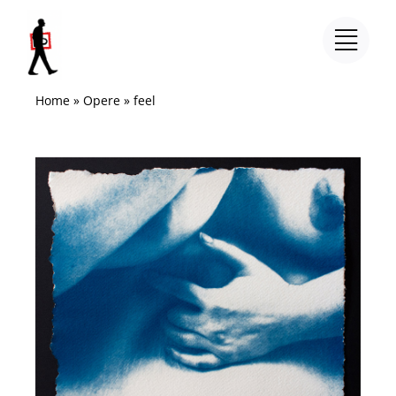
Salta
al
contenuto
Home
»
Opere
»
feel