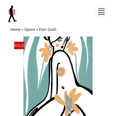
Salta
al
contenuto
Home
»
Opere
»
Fiori Gialli
SOLD