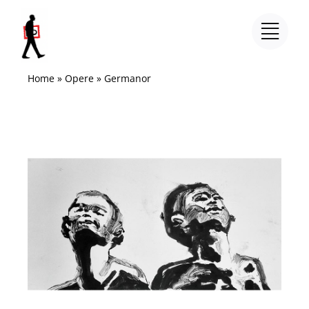
Salta
al
contenuto
Home
»
Opere
»
Germanor