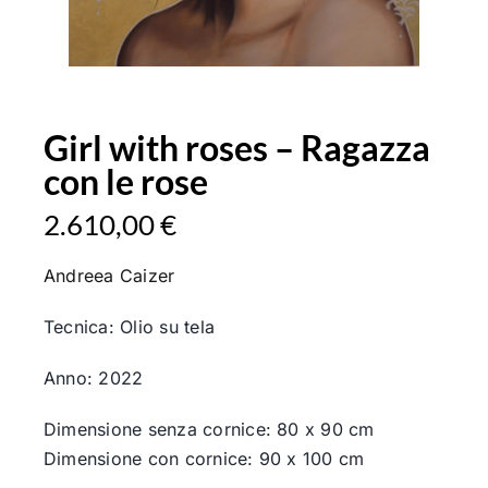
Girl with roses – Ragazza
con le rose
2.610,00
€
Il
Il
prezzo
prezzo
Andreea Caizer
originale
attuale
era:
è:
Tecnica: Olio su tela
2.611,00 €.
2.610,00 €.
Anno: 2022
Dimensione senza cornice: 80 x 90 cm
Dimensione con cornice: 90 x 100 cm