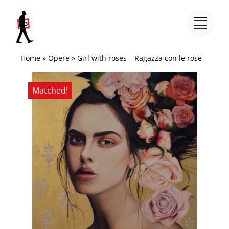
Salta
al
contenuto
Home
»
Opere
»
Girl with roses – Ragazza con le rose
Matched!