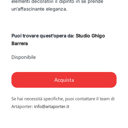
elementi decorativi il dipinto in se prende
un’affascinante eleganza.
Puoi trovare quest’opera da:
Studio Ghigo
Barrera
Disponibile
Girl
with
Acquista
roses
–
Se hai necessità specifiche, puoi contattare il team di
Ragazza
Artàporter:
info@artaporter.it
con
le
rose