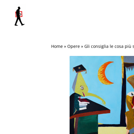
Salta
al
contenuto
Home
»
Opere
»
Gli consiglia le cosa più