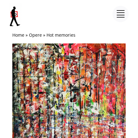
Salta
al
contenuto
Home
»
Opere
»
Hot memories