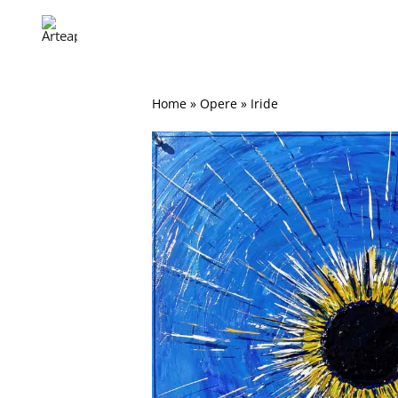
Salta
al
contenuto
Home
»
Opere
»
Iride