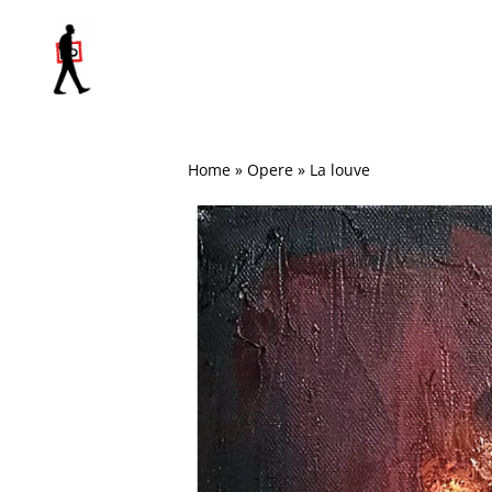
Salta
al
contenuto
Home
»
Opere
»
La louve