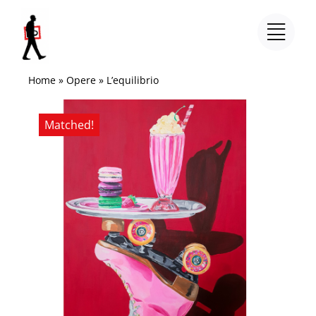
Salta
al
contenuto
Home
»
Opere
»
L’equilibrio
Matched!