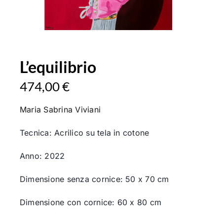
L’equilibrio
474,00
€
Il
Il
prezzo
prezzo
Maria Sabrina Viviani
originale
attuale
era:
è:
Tecnica: Acrilico su tela in cotone
475,00 €.
474,00 €.
Anno: 2022
Dimensione senza cornice: 50 x 70 cm
Dimensione con cornice: 60 x 80 cm