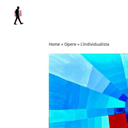
Salta
al
contenuto
Home
»
Opere
»
L’individualista