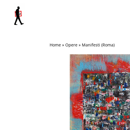
Salta
al
contenuto
Home
»
Opere
»
Manifesti (Roma)