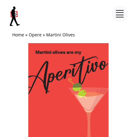
Salta
al
contenuto
Home
»
Opere
»
Martini Olives