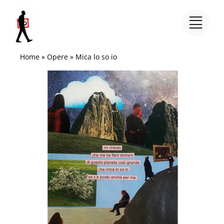
Salta
al
contenuto
Home
»
Opere
»
Mica lo so io