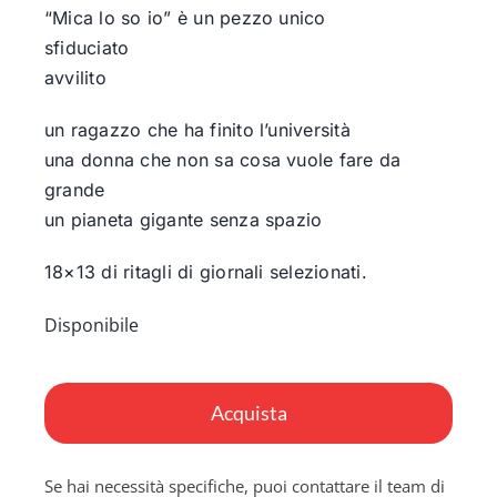
“Mica lo so io” è un pezzo unico
sfiduciato
avvilito
un ragazzo che ha finito l’università
una donna che non sa cosa vuole fare da
grande
un pianeta gigante senza spazio
18×13 di ritagli di giornali selezionati.
Disponibile
Mica
lo
Acquista
so
io
Se hai necessità specifiche, puoi contattare il team di
quantità