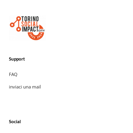
Support
FAQ
inviaci una mail
Social