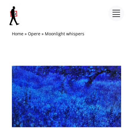
Salta
al
contenuto
Home
»
Opere
»
Moonlight whispers